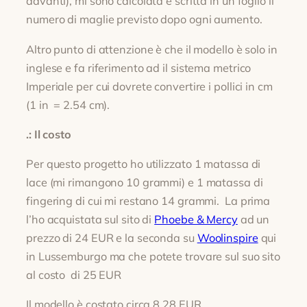
davanti), mi sono calcolata e scritta in un foglio il
numero di maglie previsto dopo ogni aumento.
Altro punto di attenzione è che il modello è solo in
inglese e fa riferimento ad il sistema metrico
Imperiale per cui dovrete convertire i pollici in cm
(1 in = 2.54 cm).
.: Il costo
Per questo progetto ho utilizzato 1 matassa di
lace (mi rimangono 10 grammi) e 1 matassa di
fingering di cui mi restano 14 grammi. La prima
l’ho acquistata sul sito di
Phoebe & Mercy
ad un
prezzo di 24 EUR e la seconda su
Woolinspire
qui
in Lussemburgo ma che potete trovare sul suo sito
al costo di 25 EUR
Il modello è costato circa 8.28 EUR