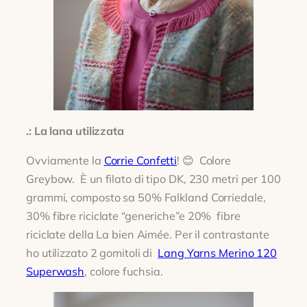
.: La lana utilizzata
Ovviamente la
Corrie Confetti
! 😊 Colore
Greybow. È un filato di tipo DK, 230 metri per 100
grammi, composto sa 50% Falkland Corriedale,
30% fibre riciclate “generiche”e 20% fibre
riciclate della La bien Aimée. Per il contrastante
ho utilizzato 2 gomitoli di
Lang Yarns Merino 120
Superwash
, colore fuchsia.