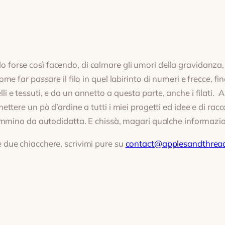
forse così facendo, di calmare gli umori della gravidanza,
me far passare il filo in quel labirinto di numeri e frecce, fi
i e tessuti, e da un annetto a questa parte, anche i filati. 
tere un pò d’ordine a tutti i miei progetti ed idee e di raccogl
 cammino da autodidatta. E chissà, magari qualche informazio
 due chiacchere, scrivimi pure su
contact@applesandthrea