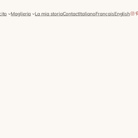
Ins
P
cito
Maglieria
La mia storia
Contact
Italiano
Français
English