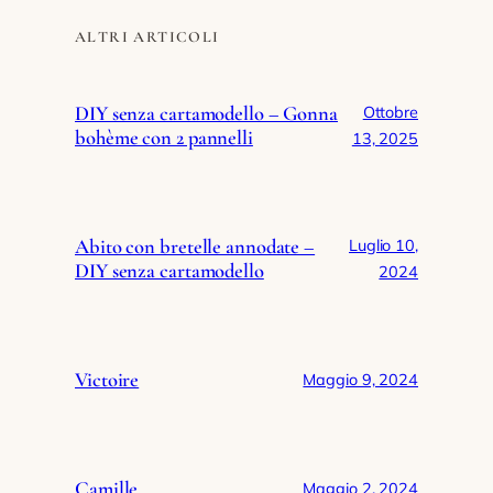
ALTRI ARTICOLI
DIY senza cartamodello – Gonna
Ottobre
bohème con 2 pannelli
13, 2025
Abito con bretelle annodate –
Luglio 10,
DIY senza cartamodello
2024
Victoire
Maggio 9, 2024
Camille
Maggio 2, 2024