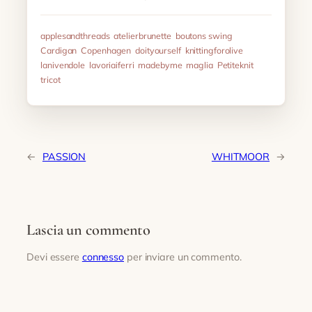
applesandthreads
atelierbrunette
boutons swing
Cardigan
Copenhagen
doityourself
knittingforolive
lanivendole
lavoriaiferri
madebyme
maglia
Petiteknit
tricot
←
PASSION
WHITMOOR
→
Lascia un commento
Devi essere
connesso
per inviare un commento.