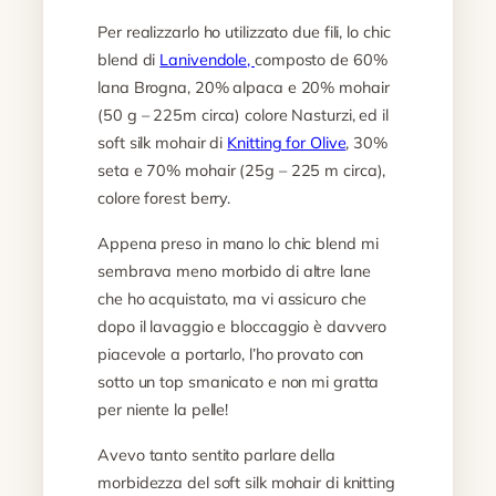
Per realizzarlo ho utilizzato due fili, lo chic
blend di
Lanivendole,
composto de 60%
lana Brogna, 20% alpaca e 20% mohair
(50 g – 225m circa) colore Nasturzi, ed il
soft silk mohair di
Knitting for Olive
, 30%
seta e 70% mohair (25g – 225 m circa),
colore forest berry.
Appena preso in mano lo chic blend mi
sembrava meno morbido di altre lane
che ho acquistato, ma vi assicuro che
dopo il lavaggio e bloccaggio è davvero
piacevole a portarlo, l’ho provato con
sotto un top smanicato e non mi gratta
per niente la pelle!
Avevo tanto sentito parlare della
morbidezza del soft silk mohair di knitting