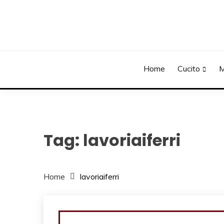
Skip
to
content
Home
Cucito
M
Tag:
lavoriaiferri
Home
lavoriaiferri