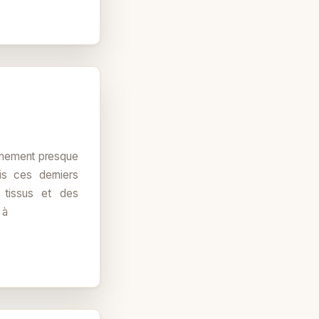
finement presque
is ces derniers
 tissus et des
 à