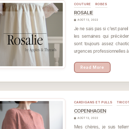
COUTURE
ROBES
ROSALIE
AOÛT 13, 2022
Je ne sais pas si c’est parei
les semaines qui précède
sont toujours assez chaot
urgences professionnelles à
Read More
CARDIGANS ET PULLS
TRICO
COPENHAGEN
AOÛT 13, 2022
Mes chères, je suis telle