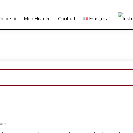
ricots
Mon Histoire
Contact
Français
com