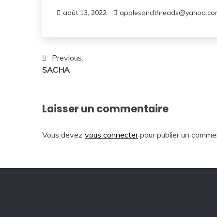
août 13, 2022
applesandthreads@yahoo.c
Navigation
Previous:
SACHA
de
l’article
Laisser un commentaire
Vous devez
vous connecter
pour publier un commen