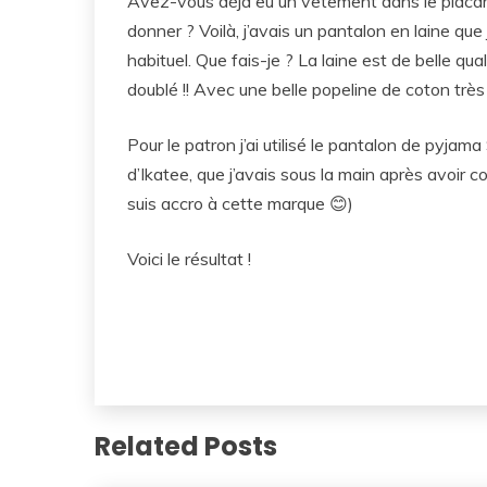
Avez-vous déjà eu un vêtement dans le placard
donner ? Voilà, j’avais un pantalon en laine qu
habituel. Que fais-je ? La laine est de belle qual
doublé !! Avec une belle popeline de coton très
Pour le patron j’ai utilisé le pantalon de pyjam
d’Ikatee, que j’avais sous la main après avoi
suis accro à cette marque 😊)
Voici le résultat !
Related Posts