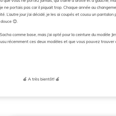
 que vous ne portez jamais, qui traine à droite et à gauche, m
e je ne portais pas car il piquait trop. Chaque année au changem
ité. L’autre jour j’ai décidé, je les ai coupés et cousu un pantalon
 douce 😊.
a Sacha comme base, mais j’ai opté pour la ceinture du modèle Jim
r cousu récemment ces deux modèles et que vous pouvez trouver 
🍎 A très bientôt! 🍎