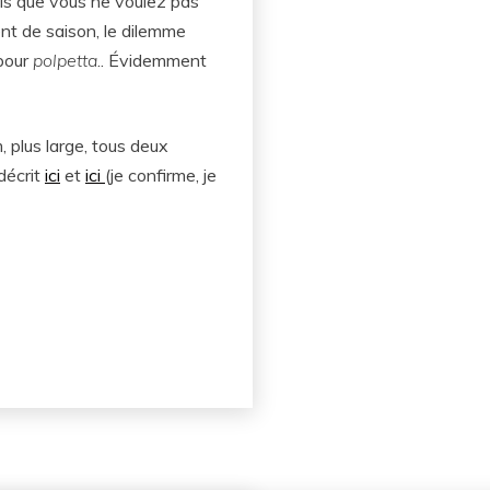
ais que vous ne voulez pas
ent de saison, le dilemme
 pour
polpetta
.. Évidemment
, plus large, tous deux
décrit
ici
et
ici
(je confirme, je