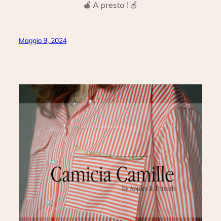
🍎 A presto ! 🍎
Maggio 9, 2024