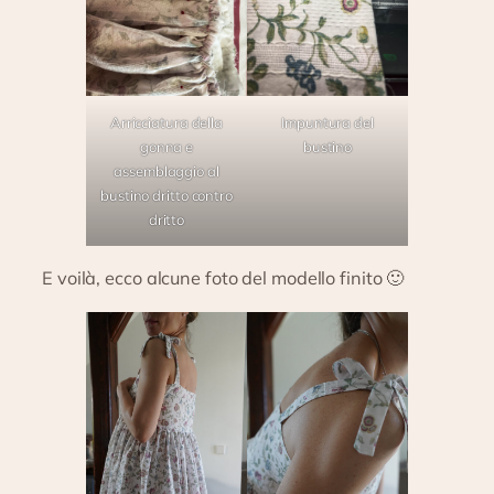
Arricciatura della
Impuntura del
gonna e
bustino
assemblaggio al
bustino dritto contro
dritto
E voilà, ecco alcune foto del modello finito 🙂