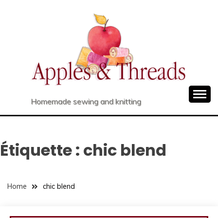
Skip
to
content
Homemade sewing and knitting
Étiquette :
chic blend
Home
chic blend