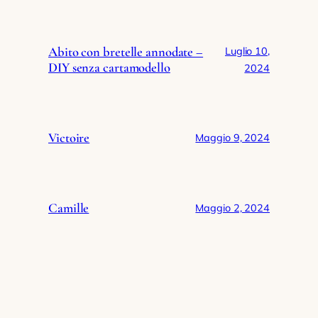
Abito con bretelle annodate –
Luglio 10,
DIY senza cartamodello
2024
Victoire
Maggio 9, 2024
Camille
Maggio 2, 2024